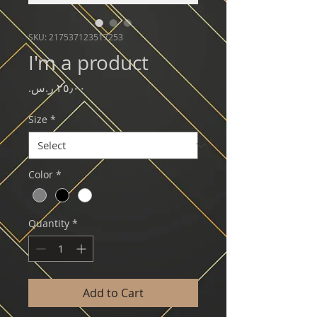
SKU: 217537123517253
I'm a product
Price
Size
*
Color
*
Quantity
*
Add to Cart